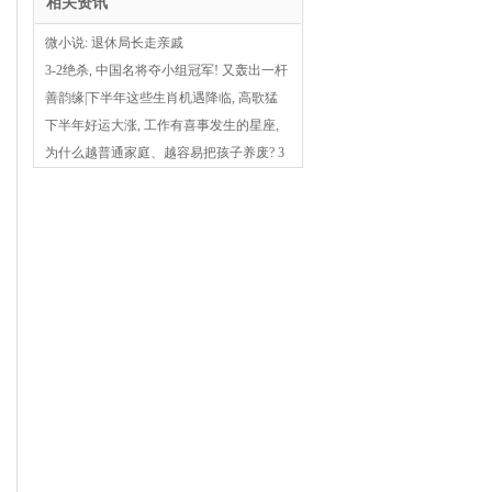
相关资讯
微小说: 退休局长走亲戚
3-2绝杀, 中国名将夺小组冠军! 又轰出一杆
147, 争冠7人组确定!
善韵缘|下半年这些生肖机遇降临, 高歌猛
进!
下半年好运大涨, 工作有喜事发生的星座,
红鸾星动, 收获满满
为什么越普通家庭、越容易把孩子养废? 3
个基层原因, 说到了心坎