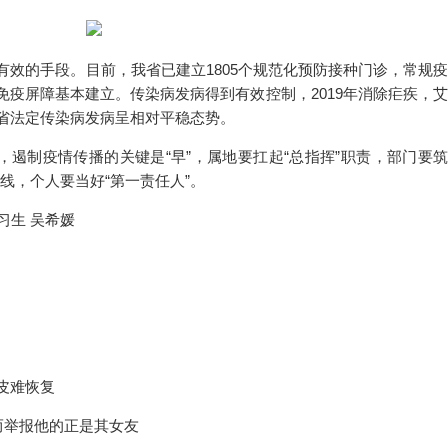
有效的手段。目前，我省已建立1805个规范化预防接种门诊，常规疫
免疫屏障基本建立。传染病发病得到有效控制，2019年消除疟疾，艾
省法定传染病发病呈相对平稳态势。
，遏制疫情传播的关键是“早”，属地要扛起“总指挥”职责，部门要筑
防线，个人要当好“第一责任人”。
习生 吴希媛
皮难恢复
而举报他的正是其女友