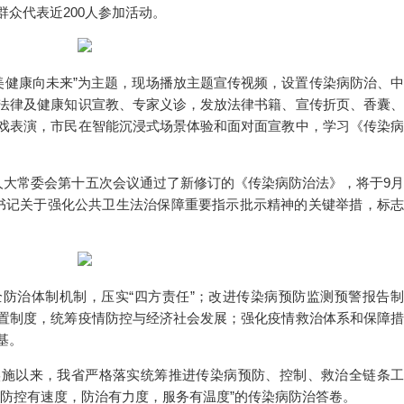
众代表近200人参加活动。
皖美健康向未来”为主题，现场播放主题宣传视频，设置传染病防治、中
法律及健康知识宣教、专家义诊，发放法律书籍、宣传折页、香囊、
戏表演，市民在智能沉浸式场景体验和面对面宣教中，学习《传染病
国人大常委会第十五次会议通过了新修订的《传染病防治法》，将于9月
书记关于强化公共卫生法治保障重要指示批示精神的关键举措，标志
防治体制机制，压实“四方责任”；改进传染病预防监测预警报告制
置制度，统筹疫情防控与经济社会发展；强化疫情救治体系和保障措
基。
实施以来，我省严格落实统筹推进传染病预防、控制、救治全链条工
“防控有速度，防治有力度，服务有温度”的传染病防治答卷。