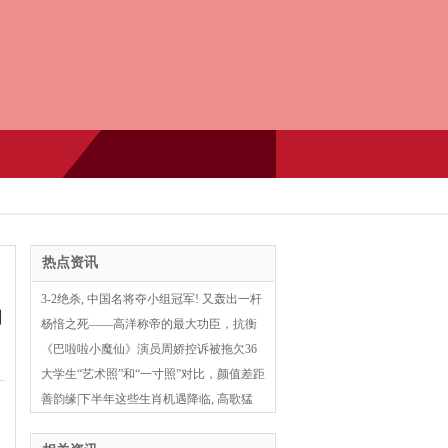
热点资讯
3-2绝杀, 中国名将夺小组冠军! 又轰出一杆
动
147, 争冠7人组确定!
杨愔之死——高洋称帝的最大功臣，抗衡
勋贵失败，北齐彻底鲜卑化_娄太后_太子_
《巴啦啦小魔仙》演员周娇控诉被拖欠36
贵族
万元505天 当地文旅：公司承诺今天内还钱
大学生“艺术照”和“一寸照”对比，颜值差距
明显，照片变照骗
善韵缘|下半年这些生肖机遇降临, 高歌猛
进!